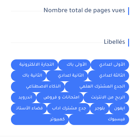
Nombre total de pages vues
Libellés
الأولى اعدادي
الأولى باك
التجارة الالكترونية
الثالثة اعدادي
الثانية اعدادي
الثانية باك
الجدع المشترك العلمي
الذكاء الاصطناعي
الربح من الانترنت
امتحانات و فروض
اندرويد
ايفون
بلوجر
جدع مشترك اداب
فضاء الأستاذ
فيسبوك
كمبيوتر