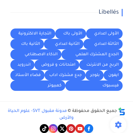
Libellés
الأولى اعدادي
الأولى باك
التجارة الالكترونية
الثالثة اعدادي
الثانية اعدادي
الثانية باك
الجدع المشترك العلمي
الذكاء الاصطناعي
الربح من الانترنت
امتحانات و فروض
اندرويد
ايفون
بلوجر
جدع مشترك اداب
فضاء الأستاذ
فيسبوك
كمبيوتر
جميع الحقوق محفوظة ©
مدونة مقبول SVT- علوم الحياة
والأرض