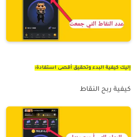
كيفية سحب أرباح لعبة Hamster Combat
إليك كيفية البدء وتحقيق أقصى استفادة:
كيفية ربح النقاط