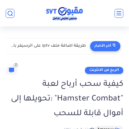
تحميل فيس بوك الاخضر القديم بدون أنترنت - facebook lite...
📁 آخر الأخبار
2
الربح من الانترنت
كيفية سحب أرباح لعبة
"Hamster Combat" :تحويلها إلى
أموال قابلة للسحب