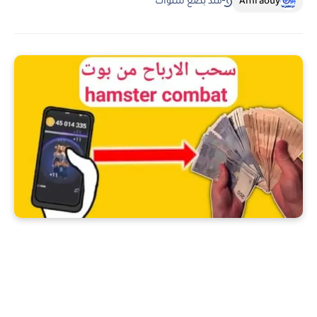
Amraouy
منذ بضع سنوات